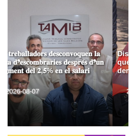
Disset morts en una pastera
que ha estat quinze dies a la
deriva prop de Mallorca
2026-08-06