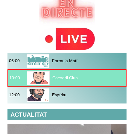
06:00
Formula Matí
10:00
Cocodril Club
12:00
Espíritu
ACTUALITAT