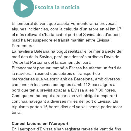
El temporal de vent que assota Formentera ha provocat
algunes incidències, com la caiguda d'un arbre en el km 17 i
el més rellevant s'ha tancat el port del Savina des d'aquest
matí ha fet suspendre el trànsit marítim entre Eivissa i
Formentera
La naviliera Baleària ha pogut realitzar el primer trajecte del
matí des de la Savina, però poc després arribava l'avís de
l'Autoritat Portuària del tancament del port.
El tancament portuari també a Eivissa ha afectat un ferri de
la naviliera Trasmed que cobreix el transport de
mercaderies que va sortir anit de Barcelona, amb diversos
camions en les seves bodegues i amb 112 passatgers a
bord que tenia previst atracar a Eivissa a les 7.30 hores.
Com que no ha pogut atracar s'ha vist obligat a esperar i
continua navegant a diverses milles del port d'Eivissa. Els
tripulants porten 16 hores dins del vaixell sense poder tocar
terra.
Cancel·lacions en l'Aeroport
En l'aeroport d'Eivissa s'han registrat ratxes de vent de fins