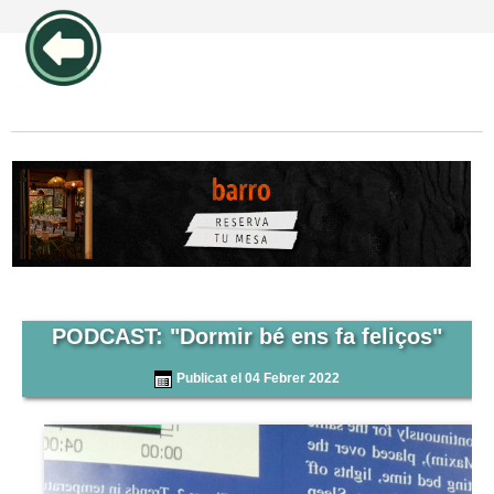
publicidad pos1 articulos
PODCAST: "Dormir bé ens fa feliços"
Publicat el 04 Febrer 2022