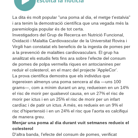
La dita és molt popular "una poma al dia, el metge t'estalvia"
i ara tenim la demostració científica que una vegada més la
paremiologia popular és de tot certa.
Investigadors del Grup de Recerca en Nutrició Funcional,
Oxidació i Malaltia Cardiovascular de la Universitat Rovira i
Virgili han constatat els beneficis de la ingesta de pomes per
a la prevenció de malalties cardiovasculars. El grup ha
analitzat els estudis fets fins ara sobre l'efecte del consum
de pomes de polpa vermella riques en antocianines per
reduir el colesterol, en el marc del projecte '
AppleCor
'.
La prova científica demostra que els individus que
ingereixen almenys una poma sencera al dia —uns 100
grams—, com a mínim durant un any, redueixen en un 14%
el risc de morir per qualsevol causa, en un 27% el risc de
morir per ictus i en un 25% el risc de morir per un infart
cardíac i de patir un ictus. A més, es redueix en un 9% el
risc d'hipertensió i en un 24% el risc que l'aorta es calcifiqui
de manera greu.
Menjar una poma al dia durant vuit setmanes redueix el
colesterol
D'altra banda, l'efecte del consum de pomes, verificat