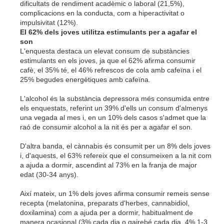
dificultats de rendiment acadèmic o laboral (21,5%),
complicacions en la conducta, com a hiperactivitat o
impulsivitat (12%).
El 62% dels joves utilitza estimulants per a agafar el
son
L'enquesta destaca un elevat consum de substàncies
estimulants en els joves, ja que el 62% afirma consumir
cafè, el 35% té, el 46% refrescos de cola amb cafeïna i el
25% begudes energètiques amb cafeïna.
L'alcohol és la substància depressora més consumida entre
els enquestats, referint un 39% d'ells un consum d'almenys
una vegada al mes i, en un 10% dels casos s'admet que la
raó de consumir alcohol a la nit és per a agafar el son.
D'altra banda, el cànnabis és consumit per un 8% dels joves
i, d'aquests, el 63% refereix que el consumeixen a la nit com
a ajuda a dormir, ascendint al 73% en la franja de major
edat (30-34 anys).
Així mateix, un 1% dels joves afirma consumir remeis sense
recepta (melatonina, preparats d'herbes, cannabidiol,
doxilamina) com a ajuda per a dormir, habitualment de
manera ocasional (3% cada dia o gairebé cada dia, 4% 1-3