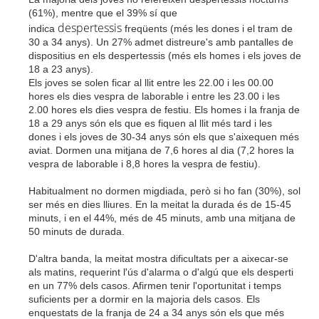
(61%), mentre que el 39% sí que
despertessis
indica
freqüents (més les dones i el tram de
30 a 34 anys). Un 27% admet distreure's amb pantalles de
dispositius en els despertessis (més els homes i els joves de
18 a 23 anys).
Els joves se solen ficar al llit entre les 22.00 i les 00.00
hores els dies vespra de laborable i entre les 23.00 i les
2.00 hores els dies vespra de festiu. Els homes i la franja de
18 a 29 anys són els que es fiquen al llit més tard i les
dones i els joves de 30-34 anys són els que s'aixequen més
aviat. Dormen una mitjana de 7,6 hores al dia (7,2 hores la
vespra de laborable i 8,8 hores la vespra de festiu).
Habitualment no dormen migdiada, però si ho fan (30%), sol
ser més en dies lliures. En la meitat la durada és de 15-45
minuts, i en el 44%, més de 45 minuts, amb una mitjana de
50 minuts de durada.
D'altra banda, la meitat mostra dificultats per a aixecar-se
als matins, requerint l'ús d'alarma o d'algú que els desperti
en un 77% dels casos. Afirmen tenir l'oportunitat i temps
suficients per a dormir en la majoria dels casos. Els
enquestats de la franja de 24 a 34 anys són els que més