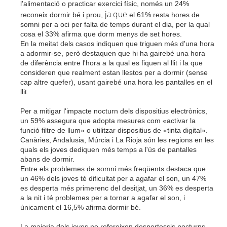
l'alimentació o practicar exercici físic, només un 24%
ja que
reconeix dormir bé i prou,
el 61% resta hores de
somni per a oci per falta de temps durant el dia, per la qual
cosa el 33% afirma que dorm menys de set hores.
En la meitat dels casos indiquen que triguen més d'una hora
a adormir-se, però destaquen que hi ha gairebé una hora
de diferència entre l'hora a la qual es fiquen al llit i la que
consideren que realment estan llestos per a dormir (sense
cap altre quefer), usant gairebé una hora les pantalles en el
llit.
Per a mitigar l'impacte nocturn dels dispositius electrònics,
un 59% assegura que adopta mesures com «activar la
funció filtre de llum» o utilitzar dispositius de «tinta digital».
Canàries, Andalusia, Múrcia i La Rioja són les regions en les
quals els joves dediquen més temps a l'ús de pantalles
abans de dormir.
Entre els problemes de somni més freqüents destaca que
un 46% dels joves té dificultat per a agafar el son, un 47%
es desperta més primerenc del desitjat, un 36% es desperta
a la nit i té problemes per a tornar a agafar el son, i
únicament el 16,5% afirma dormir bé.
La majoria dels joves no refereixen despertessis nocturns