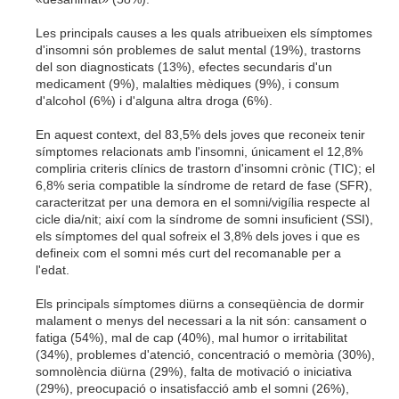
Les principals causes a les quals atribueixen els símptomes
d'insomni són problemes de salut mental (19%), trastorns
del son diagnosticats (13%), efectes secundaris d'un
medicament (9%), malalties mèdiques (9%), i consum
d'alcohol (6%) i d'alguna altra droga (6%).
En aquest context, del 83,5% dels joves que reconeix tenir
símptomes relacionats amb l'insomni, únicament el 12,8%
compliria criteris clínics de trastorn d'insomni crònic (TIC); el
6,8% seria compatible la síndrome de retard de fase (
SFR
),
caracteritzat per una demora en el somni/vigília respecte al
cicle dia/nit; així com la síndrome de somni insuficient (
SSI
),
els símptomes del qual sofreix el 3,8% dels joves i que es
defineix com el somni més curt del recomanable per a
l'edat.
Els principals símptomes diürns a conseqüència de dormir
malament o menys del necessari a la nit són: cansament o
fatiga (54%), mal de cap (40%), mal humor o irritabilitat
(34%), problemes d'atenció, concentració o memòria (30%),
somnolència diürna (29%), falta de motivació o iniciativa
(29%), preocupació o insatisfacció amb el somni (26%),