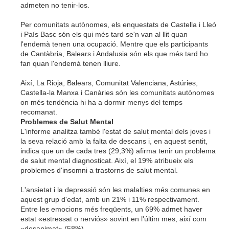
admeten no tenir-los.
Per comunitats autònomes, els enquestats de Castella i Lleó
i País Basc són els qui més tard se'n van al llit quan
l'endemà tenen una ocupació. Mentre que els participants
de Cantàbria, Balears i Andalusia són els que més tard ho
fan quan l'endemà tenen lliure.
Així, La Rioja, Balears, Comunitat Valenciana, Astúries,
Castella-la Manxa i Canàries són les comunitats autònomes
on més tendència hi ha a dormir menys del temps
recomanat.
Problemes de Salut Mental
L'informe analitza també l'estat de salut mental dels joves i
la seva relació amb la falta de descans i, en aquest sentit,
indica que un de cada tres (29,3%) afirma tenir un problema
de salut mental diagnosticat. Així, el 19% atribueix els
problemes d'insomni a trastorns de salut mental.
L'ansietat i la depressió són les malalties més comunes en
aquest grup d'edat, amb un 21% i 11% respectivament.
Entre les emocions més freqüents, un 69% admet haver
estat «estressat o nerviós» sovint en l'últim mes, així com
«desanimat» (58%).