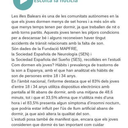
Les illes Balears és una de les comunitats autònomes en la
que els joves dormen menys de set hores i a més són els
que menys temps tenen per dormir, ja que treballen de nit o
amb torns partits. Aquests joves tenen les pitjors condicions
per a descansar bé i alguns reconeixen haver tingut
accidents de trànsit relacionats amb la falta de son.
Són dades de la Fundació MAPFRE,
la
Sociedad
Española
de
Neurología
(SEN) i
la
Sociedad
Española
del
Sueño
(SES), recollides en l'estudi
Com dormen els joves? Hàbits i prevalença de trastorns de
la son a Espanya, amb el que han analitzat els hàbits de
son de persones entre 18 i 34 anys.
En l'àmbit nacional, l'informe destaca que el 83% dels joves
d'entre 18 i 34 anys utilitza dispositius electrònics amb
pantalla al llit abans de dormir, amb una mitjana de 48,6
minuts, tot i que el 33,5% afirma que n'utilitza més d'una
hora i el 83,5% presenta algun símptoma d'insomni nocturn,
que podria estar influït per l'ús de llum artificial abans de
dormir, ja que això altera la qualitat del son.
L'estudi posa també de manifest que, encara que els joves
consideren que dormir és tan important com cuidar