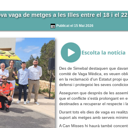
va vaga de metges a les Illes entre el 18 i el 2
Publicat el 15 Mai 2026
{Play}
Des de Simebal destaquen que davant l
comitè de Vaga Mèdica, es veuen oblig
en la reclamació d'un Estatut propi qu
defensi i protegeixi les seves condicio
Asseguren que després de les assembl
que el conflicte s'està prolongant en e
destinades a recuperar el respecte i la
Durant tots els dies de vaga es realitz
suport als metges amb serveis mínim
A Can Misses hi haurà també concentra