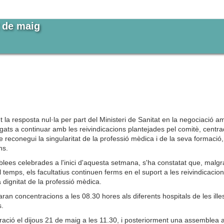
2 de maig
a resposta nul·la per part del Ministeri de Sanitat en la negociació a
ats a continuar amb les reivindicacions plantejades pel comitè, centr
e reconegui la singularitat de la professió mèdica i de la seva formació
ns.
ees celebrades a l'inici d'aquesta setmana, s'ha constatat que, malgr
l temps, els facultatius continuen ferms en el suport a les reivindicacio
 dignitat de la professió mèdica.
aran concentracions a les 08.30 hores als diferents hospitals de les ille
s.
ció el dijous 21 de maig a les 11.30, i posteriorment una assemblea a