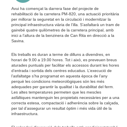
Avui ha començat la darrera fase del projecte de
rehabilitació de la carretera PM-820, una actuació prioritària
per millorar la seguretat en la circulació i modernitzar la
principal infraestructura viària de l’illa. S’asfaltarà un tram de
gairebé quatre quilòmetres de la carretera principal, amb
inici a l’altura de la benzinera de Can Rita en direcció a la
Savina.
Els treballs es duran a terme de dilluns a divendres, en
horari de 9.00 a 19.00 hores. Tot i això, es preveuen breus
aturades puntuals per facilitar els accessos durant les hores
d’entrada i sortida dels centres educatius. L’execució de
l’asfaltatge s’ha programat en aquesta època de l’any
perquè les condicions meteorològiques són les més
adequades per garantir la qualitat i la durabilitat del ferm.
Les altes temperatures permeten que les mescles
asfàltiques mantenguin les propietats necessàries per a una
correcta estesa, compactació i adherència sobre la calçada,
per tal d’assegurar un resultat òptim i més vida útil de la
infraestructura.