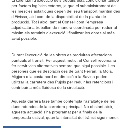
El calendari d'execució dels treballs està condicionat també
per factors logístics externs, ja que el subministrament de
les mescles asfàltiques depèn del seu transport marítim des
d'Eivissa, així com de la disponibilitat de la planta de
producció. Tot i això, tant el Consell com l'empresa
adjudicatària treballen de manera coordinada per reduir al
màxim els terminis d'execució i finalitzar les obres al més
aviat possible.
Durant l’execució de les obres es produiran afectacions
puntuals al trànsit. Per aquest motiu, el Consell recomana
fer servir vies alternatives sempre que sigui possible. Les
persones que es desplacin des de Sant Ferran, la Mola,
Migjorn o la costa nord en direcció a la Savina poden
utilitzar la carretera des Pujols per reduir les retencions i
contribuir a més fluïdesa de la circulació.
Aquesta darrera fase també contempla l'asfaltatge de les
dues rotondes de la carretera principal. No obstant això,
aquesta actuació s'ha programat per a finals de la
temporada estival, quan la intensitat del trànsit sigui menor.