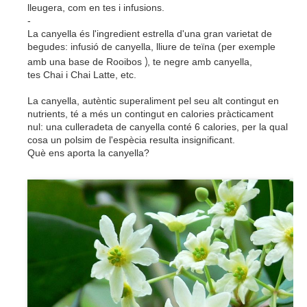
lleugera, com en tes i infusions.
-
La canyella és l'ingredient estrella d'una gran varietat de
begudes: infusió de canyella, lliure de teïna (per exemple
)
amb una base de
Rooibos
, te negre amb canyella,
tes
Chai
i
Chai
Latte
, etc.
La canyella, autèntic superaliment pel seu alt contingut en
nutrients, té a més un contingut en calories pràcticament
nul: una culleradeta de canyella conté 6 calories, per la qual
cosa un polsim de l'espècia resulta insignificant.
Què ens aporta la canyella?