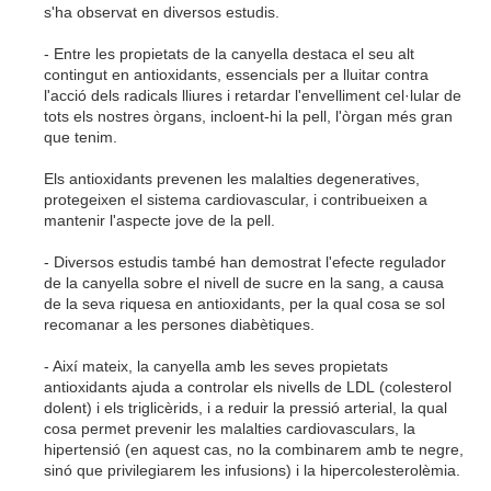
s'ha observat en diversos estudis.
- Entre les propietats de la canyella destaca el seu alt
contingut en antioxidants, essencials per a lluitar contra
l'acció dels radicals lliures i retardar l'envelliment cel·lular de
tots els nostres òrgans, incloent-hi la pell, l'òrgan més gran
que tenim.
Els antioxidants prevenen les malalties degeneratives,
protegeixen el sistema cardiovascular, i contribueixen a
mantenir l'aspecte jove de la pell.
- Diversos estudis també han demostrat l'efecte regulador
de la canyella sobre el nivell de sucre en la sang, a causa
de la seva riquesa en antioxidants, per la qual cosa se sol
recomanar a les persones diabètiques.
- Així mateix, la canyella amb les seves propietats
antioxidants ajuda a controlar els nivells de
LDL
(colesterol
dolent) i els triglicèrids, i a reduir la pressió arterial, la qual
cosa permet prevenir les malalties cardiovasculars, la
hipertensió (en aquest cas, no la combinarem amb te negre,
sinó que privilegiarem les infusions) i la hipercolesterolèmia.