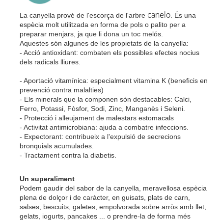
canelo
La canyella prové de l'escorça de l'arbre
. És una
espècia molt utilitzada en forma de pols o
palito
per a
preparar menjars, ja que li dona un toc melós.
Aquestes són algunes de les propietats de la canyella:
- Acció antioxidant: combaten els possibles efectes nocius
dels radicals lliures.
- Aportació vitamínica: especialment vitamina K (beneficis en
prevenció contra malalties)
- Els minerals que la componen són destacables: Calci,
Ferro, Potassi, Fòsfor, Sodi, Zinc, Manganès i Seleni.
- Protecció i alleujament de malestars estomacals
- Activitat antimicrobiana: ajuda a combatre infeccions.
- Expectorant: contribueix a l'expulsió de secrecions
bronquials acumulades.
- Tractament contra la diabetis.
Un superaliment
Podem gaudir del sabor de la canyella, meravellosa espècia
plena de dolçor i de caràcter, en guisats, plats de carn,
salses, bescuits, galetes, empolvorada sobre arròs amb llet,
gelats, iogurts, pancakes ...
o
prendre-la de forma més