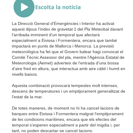
La Direcció General d'Emergències i Interior ha activat
aquest dijous l'índex de gravetat 1 del Pla Meteobal davant
l'arribada imminent d'un temporal que afectarà
especialment a Eivissa i Formentera, encara que també
impactarà en punts de Mallorca i Menorca. La previsió
meteorològica ha fet que el Govern balear hagi convocat el
Comitè Tècnic Assessor del pla, mentre l'Agència Estatal de
Meteorologia (Aemet) adverteix de l'entrada d'una bossa
d'aire fred en altura, que interactua amb aire càlid i humit en
nivells baixos.
Aquesta combinació provocarà tempestes molt intenses,
descens de temperatures i un empitjorament generalitzat de
l'estat de la mar.
De totes maneres, de moment no hi ha cancel·lacions de
barques entre Eivissa i Formentera malgrat l'empitjorament
de les condicions marítimes, encara que els efectes del
temporal s'esperen especialment a partir del migdia i, per
tant, no poden descartar-se cancel·lacions.