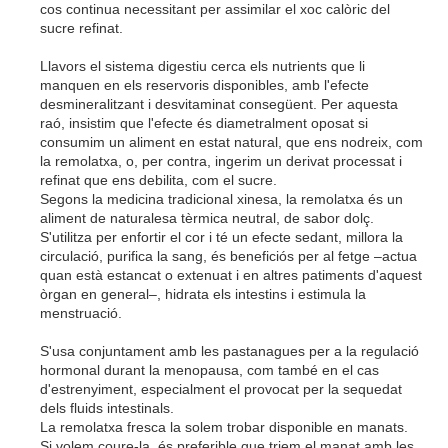
cos continua necessitant per assimilar el xoc calòric del
sucre refinat.
Llavors el sistema digestiu cerca els nutrients que li
manquen en els reservoris disponibles, amb l'efecte
desmineralitzant i desvitaminat consegüent. Per aquesta
raó, insistim que l'efecte és diametralment oposat si
consumim un aliment en estat natural, que ens nodreix, com
la remolatxa, o, per contra, ingerim un derivat processat i
refinat que ens debilita, com el sucre.
Segons la medicina tradicional xinesa, la remolatxa és un
aliment de naturalesa tèrmica neutral, de sabor dolç.
S'utilitza per enfortir el cor i té un efecte sedant, millora la
circulació, purifica la sang, és beneficiós per al fetge –actua
quan està estancat o extenuat i en altres patiments d'aquest
òrgan en general–, hidrata els intestins i estimula la
menstruació.
S'usa conjuntament amb les pastanagues per a la regulació
hormonal durant la menopausa, com també en el cas
d'estrenyiment, especialment el provocat per la sequedat
dels fluids intestinals.
La remolatxa fresca la solem trobar disponible en manats.
Si volem coure-la, és preferible que triem el manat amb les