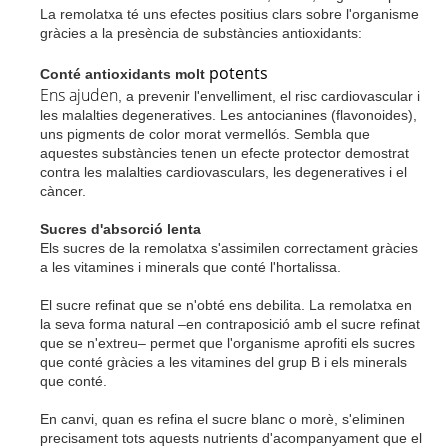
La remolatxa té uns efectes positius clars sobre l'organisme
gràcies a la presència de substàncies antioxidants:
potents
Conté antioxidants molt
Ens
ajuden
, a prevenir l'envelliment, el risc cardiovascular i
les malalties degeneratives. Les antocianines (flavonoides),
uns pigments de color morat vermellós. Sembla que
aquestes substàncies tenen un efecte protector demostrat
contra les malalties cardiovasculars, les degeneratives i el
càncer.
Sucres d'absorció lenta
Els sucres de la remolatxa s'assimilen correctament gràcies
a les vitamines i minerals que conté l'hortalissa.
El sucre refinat que se n'obté ens debilita. La remolatxa en
la seva forma natural –en contraposició amb el sucre refinat
que se n'extreu– permet que l'organisme aprofiti els sucres
que conté gràcies a les vitamines del grup B i els minerals
que conté.
En canvi, quan es refina el sucre blanc o morè, s'eliminen
precisament tots aquests nutrients d'acompanyament que el