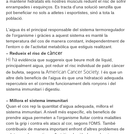
a mantenir hidratats els nostres músculs reduint el risc de sofrir
enrampades i esquinços. Es tracta d'una solució senzilla que
pot beneficiar no sols a atletes i esportistes, sinó a tota la
població.
L'aigua és el principal responsable del sistema termoregulador
de l'organisme i gràcies a aquest sistema es manté la
temperatura del cos de manera constant, independentment de
l'entorn o de l'activitat metabòlica que estiguis realitzant.
càncer
– Redueix el risc de
Hi
ha
evidència que suggereix que beure molt de líquid,
principalment aigua, pot reduir el risc individual de patir càncer
American
Cancer
Society
de bufeta, segons la
. I és que un
altre dels beneficis de l'aigua és que una hidratació adequada
repercuteix en el correcte funcionament dels ronyons i del
sistema immunitari i digestiu.
– Millora el sistema immunitari
Quan el cos rep la quantitat d'aigua adequada, millora el
sistema immunitari. A nivell més específic, els beneficis de
prendre aigua permeten a l'organisme lluitar contra malalties
com la grip i contra els atacs al cor, segons l'OMS. També
contribueix de manera important enfront d'altres problemes de