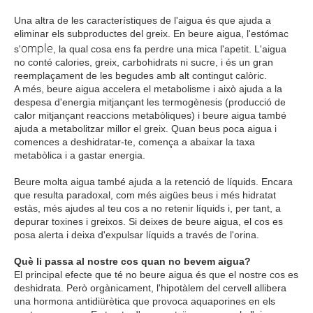
Una altra de les característiques de l'aigua és que ajuda a
eliminar els subproductes del greix. En beure aigua, l'estómac
omple
s'
, la qual cosa ens fa perdre una mica l'apetit. L'aigua
no conté calories, greix, carbohidrats ni sucre, i és un gran
reemplaçament de les begudes amb alt contingut calòric.
A més, beure aigua accelera el metabolisme i això ajuda a la
despesa d'energia mitjançant les termogènesis (producció de
calor mitjançant reaccions metabòliques) i beure aigua també
ajuda a metabolitzar millor el greix. Quan beus poca aigua i
comences a deshidratar-te, comença a abaixar la taxa
metabòlica i a gastar energia.
Beure molta aigua també ajuda a la retenció de líquids. Encara
que resulta paradoxal, com més aigües beus i més hidratat
estàs, més ajudes al teu cos a no retenir líquids i, per tant, a
depurar toxines i greixos. Si deixes de beure aigua, el cos es
posa alerta i deixa d'expulsar líquids a través de l'orina.
Què li passa al nostre cos quan no bevem aigua?
El principal efecte que té no beure aigua és que el nostre cos es
deshidrata. Però orgànicament, l'hipotàlem del cervell allibera
una hormona antidiürètica que provoca aquaporines en els