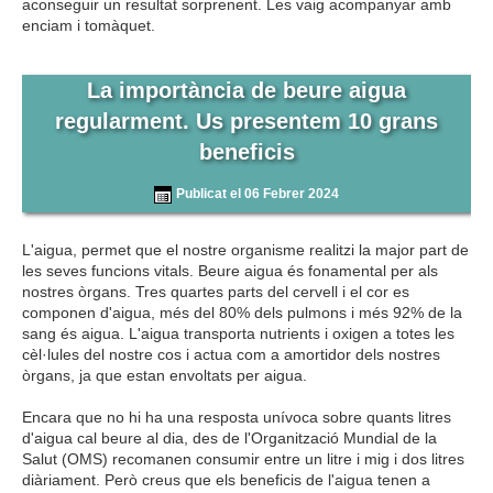
aconseguir un resultat sorprenent. Les vaig acompanyar amb
enciam i tomàquet.
La importància de beure aigua
regularment. Us presentem 10 grans
beneficis
Publicat el 06 Febrer 2024
L'aigua, permet que el nostre organisme realitzi la major part de
les seves funcions vitals. Beure aigua és fonamental per als
nostres òrgans. Tres quartes parts del cervell i el cor es
componen d'aigua, més del 80% dels pulmons i més 92% de la
sang és aigua. L'aigua transporta nutrients i oxigen a totes les
cèl·lules del nostre cos i actua com a amortidor dels nostres
òrgans, ja que estan envoltats per aigua.
Encara que no hi ha una resposta unívoca sobre quants litres
d'aigua cal beure al dia, des de l'Organització Mundial de la
Salut (OMS) recomanen consumir entre un litre i mig i dos litres
diàriament. Però creus que els beneficis de l'aigua tenen a