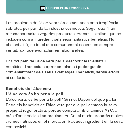
Publicat el 06 Febrer 2024
Les propietats de l'àloe vera són esmentades amb freqüència,
sobretot, per part de la indústria cosmètica. Segur que t'han
recomanat moltes vegades productes, cremes i similars que ho
inclouen com a ingredient pels seus fantàstics beneficis. No
obstant això, no tot el que comunament es creu és sempre
veritat, així que avui aclarirem alguna idea.
Ens ocupem de l'àloe vera per a descobrir les veritats i
mentides d'aquesta sorprenent planta i poder gaudir
convenientment dels seus avantatges i beneficis, sense errors
ni confusions.
Beneficis de l'àloe vera
L'àloe vera és bo per a la pell
L'àloe vera, és bo per a la pell? Sí i no. Depèn del que parlem.
Entre els beneficis de l'àloe vera per a la pell destaca la seva
propietat regenerativa, perquè compta amb vitamines A i C, a
més d'aminoàcids i antraquinones. De tal mode, trobaràs moltes
cremes nutritives en el mercat amb aquest ingredient en la seva
composició.