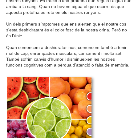
nostres ronyons. Es tracta d'una proteïna que regula l'aigua que
arriba a la sang. Quan no bevem aigua el que ocorre és que
aquesta proteïna es reté en els nostres ronyons.
Un dels primers símptomes que ens alerten que el nostre cos
s'està deshidratant és el color fosc de la nostra orina. Però no
és l'únic.
Quan comencem a deshidratar-nos, comencem també a tenir
mal de cap, enrampades musculars, cansament i molta set.
També sofrim canvis d'humor i disminueixen les nostres
funcions cognitives com a pèrdua d'atenció o falta de memòria.