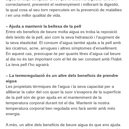
correctament, prevenint el restrenyiment i millorant la digestió,
la qual cosa al seu torn repercuteix en la prevenció de malalties
i en una millor qualitat de vida.
– Ajuda a mantenir la bellesa de la pell
Entre els beneficis de beure molta aigua es troba la reposició
dels teixits de la pell, així com la seva hidratació i l'augment de
la seva elasticitat. El consum d'aigua també ajuda a la pell amb
les cicatrius, acne, arrugues i altres símptomes d'envelliment.
En aquest cas, preocupar-te per quants litres d'aigua cal beure
al dia no és tan important com el fet de ser constant amb l'hàbit.
La teva pell t'ho agrairà.
– La termoregulació és un altre dels beneficis de prendre
aigua
Les propietats tèrmiques de l'aigua i la seva capacitat per a
alliberar la calor del cos quan la suor s'evapora de la superfície
de la pell són de gran ajuda en el manteniment de la
temperatura corporal durant tot el dia. Mantenir la nostra
temperatura corporal ben regulada ens farà sentir amb més
energia.
A més, un altre dels beneficis de beure aigua és que ens ajuda