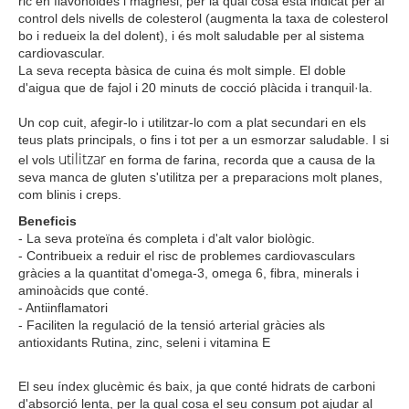
ric en flavonoides i magnesi, per la qual cosa està indicat per al
control dels nivells de colesterol (augmenta la taxa de colesterol
bo i redueix la del dolent), i és molt saludable per al sistema
cardiovascular.
La seva recepta bàsica de cuina és molt simple. El doble
d'aigua que de fajol i 20 minuts de cocció plàcida i tranquil·la.
Un cop cuit, afegir-lo i utilitzar-lo com a plat secundari en els
teus plats principals, o fins i tot per a un esmorzar saludable. I si
utilitzar
el vols
en forma de farina, recorda que a causa de la
seva manca de gluten s'utilitza per a preparacions molt planes,
com blinis i creps.
Beneficis
- La seva proteïna és completa i d'alt valor biològic.
- Contribueix a reduir el risc de problemes cardiovasculars
gràcies a la quantitat d'omega-3, omega 6, fibra, minerals i
aminoàcids que conté.
- Antiinflamatori
- Faciliten la regulació de la tensió arterial gràcies als
antioxidants Rutina, zinc, seleni i vitamina E
El seu índex glucèmic és baix, ja que conté hidrats de carboni
d'absorció lenta, per la qual cosa el seu consum pot ajudar al