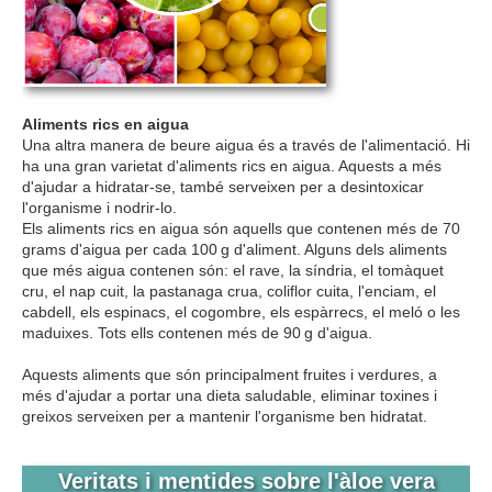
Aliments rics en aigua
Una altra manera de beure aigua és a través de l'alimentació. Hi
ha una gran varietat d'aliments rics en aigua. Aquests a més
d'ajudar a hidratar-se, també serveixen per a desintoxicar
l'organisme i nodrir-lo.
Els aliments rics en aigua són aquells que contenen més de 70
grams d'aigua per cada 100 g d'aliment. Alguns dels aliments
que més aigua contenen són: el rave, la síndria, el tomàquet
cru, el nap cuit, la pastanaga crua, coliflor cuita, l'enciam, el
cabdell, els espinacs, el cogombre, els espàrrecs, el meló o les
maduixes. Tots ells contenen més de 90 g d'aigua.
Aquests aliments que són principalment fruites i verdures, a
més d'ajudar a portar una dieta saludable, eliminar toxines i
greixos serveixen per a mantenir l'organisme ben hidratat.
Veritats i mentides sobre l'àloe vera