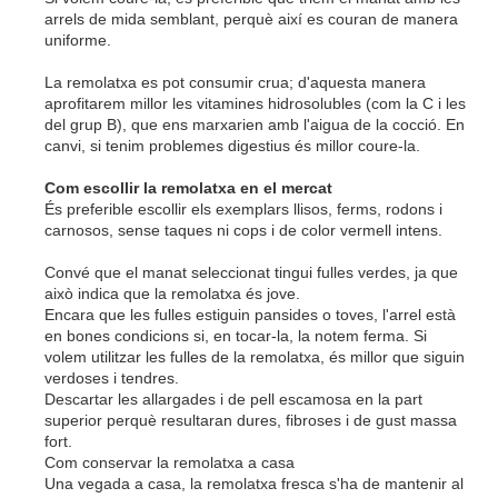
arrels de mida semblant, perquè així es couran de manera
uniforme.
La remolatxa es pot consumir crua; d'aquesta manera
aprofitarem millor les vitamines hidrosolubles (com la C i les
del grup B), que ens marxarien amb l'aigua de la cocció. En
canvi, si tenim problemes digestius és millor coure-la.
Com escollir la remolatxa en el mercat
És preferible escollir els exemplars llisos, ferms, rodons i
carnosos, sense taques ni cops i de color vermell intens.
Convé que el manat seleccionat tingui fulles verdes, ja que
això indica que la remolatxa és jove.
Encara que les fulles estiguin pansides o toves, l'arrel està
en bones condicions si, en tocar-la, la notem ferma. Si
volem utilitzar les fulles de la remolatxa, és millor que siguin
verdoses i tendres.
Descartar les allargades i de pell escamosa en la part
superior perquè resultaran dures, fibroses i de gust massa
fort.
Com conservar la remolatxa a casa
Una vegada a casa, la remolatxa fresca s'ha de mantenir al