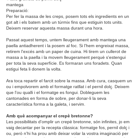
mantega
Preparació:
Per fer la massa de les creps, posem tots els ingredients en un
got alt i els batem amb un túrmix fins que estiguin tots units.
Deixem reservar aquesta massa durant una hora.
Passat aquest temps, untem lleugerament amb mantega una
paella antiadherent i la posem al foc. Si l'hem engreixat massa,
retirem l'excés amb un paper de cuina. Hi tirem un cullerot de
massa a la paella i la movem lleugerament perquè s'estengui
per tota la seva superfície. Es formaran uns foradets. Quan
estigui feta li donem la volta.
Ara toca repartir el farcit sobre la massa. Amb cura, casquem un
ou i empolvorem amb el formatge ratllat i el pernil dolç. Deixem
que l'ou qualli i el formatge es fongui. Dobleguem les
cantonades en forma de sobre, per donar-li la seva
característica forma a la galeta, i servim.
Amb què acompanyar el crepè
bretonne
?
Les possibilitats d'omplir un crepè
bretonne
, són infinites, jo em
vaig decantar per la recepta clàssica: formatge fos, pernil dolç i
ou, però n'hi ha prou amb deixar volar la vostra imaginació per