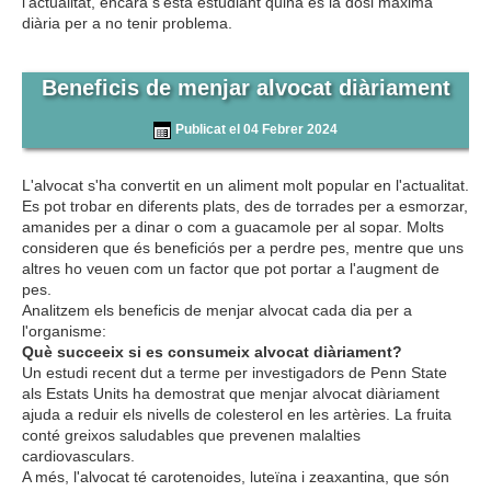
l'actualitat, encara s'està estudiant quina és la dosi màxima
diària per a no tenir problema.
Beneficis de menjar alvocat diàriament
Publicat el 04 Febrer 2024
L'alvocat s'ha convertit en un aliment molt popular en l'actualitat.
Es pot trobar en diferents plats, des de torrades per a esmorzar,
amanides per a dinar o com a guacamole per al sopar. Molts
consideren que és beneficiós per a perdre pes, mentre que uns
altres ho veuen com un factor que pot portar a l'augment de
pes.
Analitzem els beneficis de menjar alvocat cada dia per a
l'organisme:
Què succeeix si es consumeix alvocat diàriament?
Un estudi
recent dut
a terme per investigadors de Penn State
als Estats Units ha demostrat que menjar alvocat diàriament
ajuda a reduir els nivells de colesterol en les artèries. La fruita
conté greixos saludables que prevenen malalties
cardiovasculars.
A més, l'alvocat té carotenoides, luteïna i zeaxantina, que són