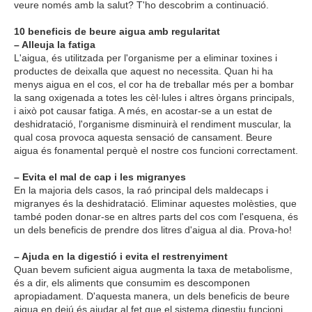
veure només amb la salut? T'ho descobrim a continuació.
10 beneficis de beure aigua amb regularitat
– Alleuja la fatiga
L'aigua, és utilitzada per l'organisme per a eliminar toxines i
productes de deixalla que aquest no necessita. Quan hi ha
menys aigua en el cos, el cor ha de treballar més per a bombar
la sang oxigenada a totes les cèl·lules i altres òrgans principals,
i això pot causar fatiga. A més, en acostar-se a un estat de
deshidratació, l'organisme disminuirà el rendiment muscular, la
qual cosa provoca aquesta sensació de cansament. Beure
aigua és fonamental perquè el nostre cos funcioni correctament.
– Evita el mal de cap i les migranyes
En la majoria dels casos, la raó principal dels maldecaps i
migranyes és la deshidratació. Eliminar aquestes molèsties, que
també poden donar-se en altres parts del cos com l'esquena, és
un dels beneficis de prendre dos litres d'aigua al dia. Prova-ho!
– Ajuda en la digestió i evita el restrenyiment
Quan bevem suficient aigua augmenta la taxa de metabolisme,
és a dir, els aliments que consumim es descomponen
apropiadament. D'aquesta manera, un dels beneficis de beure
aigua en dejú és ajudar al fet que el sistema digestiu funcioni