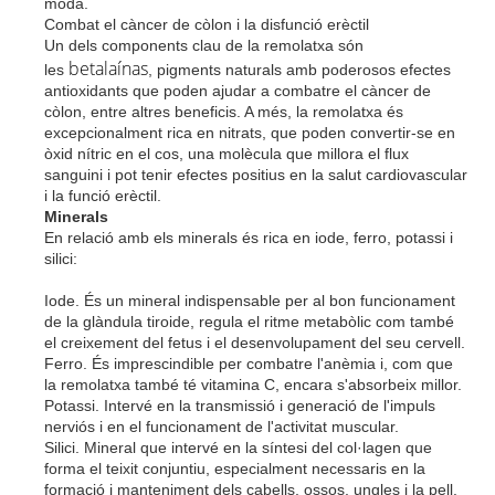
moda.
Combat el càncer de còlon i la disfunció erèctil
Un dels components clau de la remolatxa són
betalaínas
les
, pigments naturals amb poderosos efectes
antioxidants que poden ajudar a combatre el càncer de
còlon, entre altres beneficis. A més, la remolatxa és
excepcionalment rica en nitrats, que poden convertir-se en
òxid nítric en el cos, una molècula que millora el flux
sanguini i pot tenir efectes positius en la salut cardiovascular
i la funció erèctil.
Minerals
En relació amb els minerals és rica en iode, ferro, potassi i
silici:
Iode. És un mineral indispensable per al bon funcionament
de la glàndula tiroide, regula el ritme metabòlic com també
el creixement del fetus i el desenvolupament del seu cervell.
Ferro. És imprescindible per combatre l'anèmia i, com que
la remolatxa també té vitamina C, encara s'absorbeix millor.
Potassi. Intervé en la transmissió i generació de l'impuls
nerviós i en el funcionament de l'activitat muscular.
Silici. Mineral que intervé en la síntesi del col·lagen que
forma el teixit conjuntiu, especialment necessaris en la
formació i manteniment dels cabells, ossos, ungles i la pell.