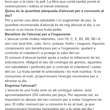
bons per a la vista i la pell. La fibra que conté també prevé el
restrenyiment i millora el trànsit intestinal.
Quina és la quantitat adequada d'alvocat per a consumir al
dia?
Per a portar una dieta saludable i no augmentar de pes, la
quantitat recomanada d'alvocat és de mig alvocat al dia, o un
sencer si es tracta d'una fruita petita.
Beneficis de l'alvocat per a l'organisme
L'alvocat conté moltes vitamines, com l'A, C, E, B1, B5, B6 i K,
així com àcid fòlic, calci, ferro, potassi, fòsfor i magnesi. Aquests
components són beneficiosos per a l'organisme, ajudant a
controlar el colesterol i a protegir la salut del cor.
El consum d'alvocat també ajuda a reduir la inflamació de les
articulacions. Malgrat el seu alt contingut de greixos, aquestes
són saludables i perfectes per a controlar el colesterol i cuidar
del cor. La fruita també té antioxidants i és molt nutritiva. Si es
consumeix al matí, proporcionarà l'energia necessària per a
afrontar el dia.
Engreixa l'alvocat?
L'alvocat és una fruita amb un alt contingut calòric, amb
aproximadament 250 calories per peça. Per aquesta raó, és
important no abusar del seu consum per a evitar l'augment de
pes. El millor moment per a consumir-lo és al matí, ja que
proporcionarà l'energia necessària per a la resta del dia i