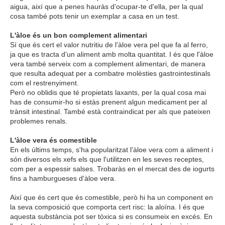
aigua, així que a penes hauràs d'ocupar-te d'ella, per la qual
cosa també pots tenir un exemplar a casa en un test.
L'àloe és un bon complement alimentari
Sí que és cert el valor nutritiu de l'àloe vera pel que fa al ferro,
ja que es tracta d'un aliment amb molta quantitat. I és que l'àloe
vera també serveix com a complement alimentari, de manera
que resulta adequat per a combatre molèsties gastrointestinals
com el restrenyiment.
Però no oblidis que té propietats laxants, per la qual cosa mai
has de consumir-ho si estàs prenent algun medicament per al
trànsit intestinal. També està contraindicat per als que pateixen
problemes renals.
L'àloe vera és comestible
En els últims temps, s'ha popularitzat l'àloe vera com a aliment i
són diversos els xefs els que l'utilitzen en les seves receptes,
com per a espessir salses. Trobaràs en el mercat des de iogurts
fins a hamburgueses d'àloe vera.
Així que és cert que és comestible, però hi ha un component en
la seva composició que comporta cert risc: la aloïna. I és que
aquesta substància pot ser tòxica si es consumeix en excés. En