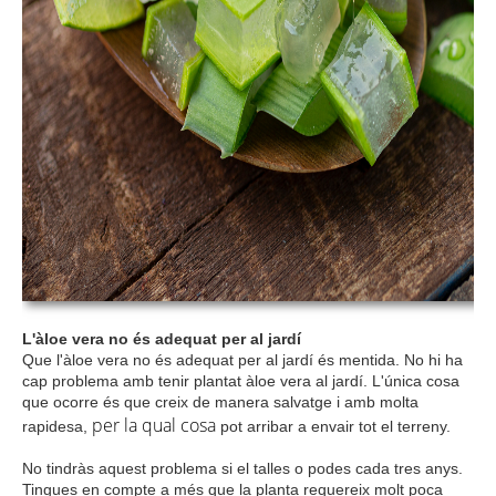
L'àloe vera no és adequat per al jardí
Que l'àloe vera no és adequat per al jardí és mentida. No hi ha
cap problema amb tenir plantat àloe vera al jardí. L'única cosa
que ocorre és que creix de manera salvatge i amb molta
per la qual cosa
rapidesa,
pot arribar a envair tot el terreny.
No tindràs aquest problema si el talles o podes cada tres anys.
Tingues en compte a més que la planta requereix molt poca