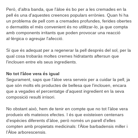
Però, d'altra banda, que l'àloe és bo per a les cremades en la
pell és una d'aquestes creences populars errònies. Quan hi ha
un problema de pell com a cremades profundes, ferides obertes
o dermatitis el més convenient és no utilitzar-lo, ja que compta
amb components irritants que poden provocar una reacció
al·lèrgica o agreujar l'afecció.
Sí que és adequat per a regenerar la pell després del sol, per la
qual cosa trobaràs moltes cremes hidratants
aftersun
que
l'inclouen entre els seus ingredients.
No tot l'àloe vera és igual
Segurament, saps que l'àloe vera serveix per a cuidar la pell, ja
que són molts els productes de bellesa que l'inclouen, encara
que a vegades el percentatge d'aquest ingredient en la seva
composició resulti irrisori.
No obstant això, hem de tenir en compte que no tot l'àloe vera
produeix els mateixos efectes. I és que existeixen centenars
d'espècies diferents d'àloe, però només un parell d'elles
compten amb propietats medicinals: l'Àloe
barbadensis
miller i
l'Àloe
arborescensis
.