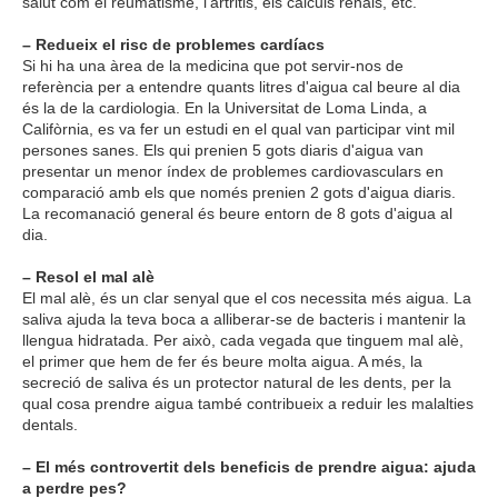
salut com el reumatisme, l'artritis, els càlculs renals, etc.
– Redueix el risc de problemes cardíacs
Si hi ha una àrea de la medicina que pot servir-nos de
referència per a entendre quants litres d'aigua cal beure al dia
és la de la cardiologia. En la Universitat de Loma Linda, a
Califòrnia, es va fer un estudi en el qual van participar vint mil
persones sanes. Els qui prenien 5 gots diaris d'aigua van
presentar un menor índex de problemes cardiovasculars en
comparació amb els que només prenien 2 gots d'aigua diaris.
La recomanació general és beure entorn de 8 gots d'aigua al
dia.
– Resol el mal alè
El mal alè, és un clar senyal que el cos necessita més aigua. La
saliva ajuda la teva boca a alliberar-se de bacteris i mantenir la
llengua hidratada. Per això, cada vegada que tinguem mal alè,
el primer que hem de fer és beure molta aigua. A més, la
secreció de saliva és un protector natural de les dents, per la
qual cosa prendre aigua també contribueix a reduir les malalties
dentals.
– El més controvertit dels beneficis de prendre aigua: ajuda
a perdre pes?