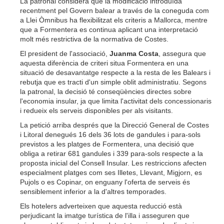
La patronal considera que la modificació introduïda
recentment pel Govern balear a través de la coneguda com
a Llei Òmnibus ha flexibilitzat els criteris a Mallorca, mentre
que a Formentera es continua aplicant una interpretació
molt més restrictiva de la normativa de Costes.
El president de l'associació,
Juanma Costa
, assegura que
aquesta diferència de criteri situa Formentera en una
situació de desavantatge respecte a la resta de les Balears i
rebutja que es tracti d'un simple oblit administratiu. Segons
la patronal, la decisió té conseqüències directes sobre
l'economia insular, ja que limita l'activitat dels concessionaris
i redueix els serveis disponibles per als visitants.
La petició arriba després que la Direcció General de Costes
i Litoral denegués 16 dels 36 lots de gandules i para-sols
previstos a les platges de Formentera, una decisió que
obliga a retirar 681 gandules i 339 para-sols respecte a la
proposta inicial del Consell Insular. Les restriccions afecten
especialment platges com ses Illetes, Llevant, Migjorn, es
Pujols o es Copinar, on enguany l'oferta de serveis és
sensiblement inferior a la d'altres temporades.
Els hotelers adverteixen que aquesta reducció està
perjudicant la imatge turística de l'illa i asseguren que