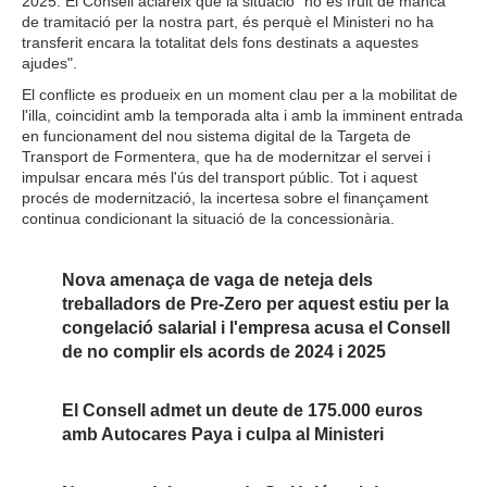
2025. El Consell aclareix que la situació "no és fruit de manca
de tramitació per la nostra part, és perquè el Ministeri no ha
transferit encara la totalitat dels fons destinats a aquestes
ajudes".
El conflicte es produeix en un moment clau per a la mobilitat de
l'illa, coincidint amb la temporada alta i amb la imminent entrada
en funcionament del nou sistema digital de la Targeta de
Transport de Formentera, que ha de modernitzar el servei i
impulsar encara més l'ús del transport públic. Tot i aquest
procés de modernització, la incertesa sobre el finançament
continua condicionant la situació de la concessionària.
Nova amenaça de vaga de neteja dels
treballadors de Pre-Zero per aquest estiu per la
congelació salarial i l'empresa acusa el Consell
de no complir els acords de 2024 i 2025
El Consell admet un deute de 175.000 euros
amb Autocares Paya i culpa al Ministeri