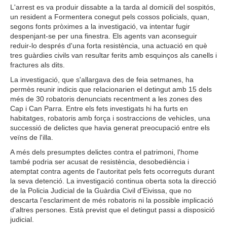
L'arrest es va produir dissabte a la tarda al domicili del sospitós,
un resident a Formentera conegut pels cossos policials, quan,
segons fonts pròximes a la investigació, va intentar fugir
despenjant-se per una finestra. Els agents van aconseguir
reduir-lo després d'una forta resistència, una actuació en què
tres guàrdies civils van resultar ferits amb esquinços als canells i
fractures als dits.
La investigació, que s'allargava des de feia setmanes, ha
permès reunir indicis que relacionarien el detingut amb 15 dels
més de 30 robatoris denunciats recentment a les zones des
Cap i Can Parra. Entre els fets investigats hi ha furts en
habitatges, robatoris amb força i sostraccions de vehicles, una
successió de delictes que havia generat preocupació entre els
veïns de l'illa.
A més dels presumptes delictes contra el patrimoni, l'home
també podria ser acusat de resistència, desobediència i
atemptat contra agents de l'autoritat pels fets ocorreguts durant
la seva detenció. La investigació continua oberta sota la direcció
de la Policia Judicial de la Guàrdia Civil d'Eivissa, que no
descarta l'esclariment de més robatoris ni la possible implicació
d'altres persones. Està previst que el detingut passi a disposició
judicial.