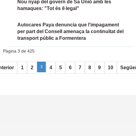
Nou nyap del govern de Sa Unió amb les
hamaques: "Tot és il·legal"
Autocares Paya denuncia que l'impagament
per part del Consell amenaça la continuïtat del
transport públic a Formentera
Pàgina 3 de 425
3
terior
1
2
4
5
6
7
8
9
10
Següe