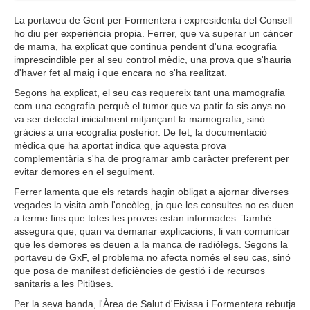
La portaveu de Gent per Formentera i expresidenta del Consell
ho diu per experiència propia. Ferrer, que va superar un càncer
de mama, ha explicat que continua pendent d'una ecografia
imprescindible per al seu control mèdic, una prova que s'hauria
d'haver fet al maig i que encara no s'ha realitzat.
Segons ha explicat, el seu cas requereix tant una mamografia
com una ecografia perquè el tumor que va patir fa sis anys no
va ser detectat inicialment mitjançant la mamografia, sinó
gràcies a una ecografia posterior. De fet, la documentació
mèdica que ha aportat indica que aquesta prova
complementària s'ha de programar amb caràcter preferent per
evitar demores en el seguiment.
Ferrer lamenta que els retards hagin obligat a ajornar diverses
vegades la visita amb l'oncòleg, ja que les consultes no es duen
a terme fins que totes les proves estan informades. També
assegura que, quan va demanar explicacions, li van comunicar
que les demores es deuen a la manca de radiòlegs. Segons la
portaveu de GxF, el problema no afecta només el seu cas, sinó
que posa de manifest deficiències de gestió i de recursos
sanitaris a les Pitiüses.
Per la seva banda, l'Àrea de Salut d'Eivissa i Formentera rebutja