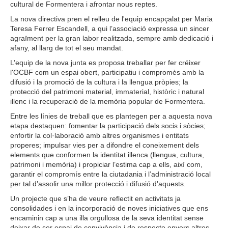
cultural de Formentera i afrontar nous reptes.
La nova directiva pren el relleu de l'equip encapçalat per Maria
Teresa Ferrer Escandell, a qui l’associació expressa un sincer
agraïment per la gran labor realitzada, sempre amb dedicació i
afany, al llarg de tot el seu mandat.
L’equip de la nova junta es proposa treballar per fer créixer
l'OCBF com un espai obert, participatiu i compromès amb la
difusió i la promoció de la cultura i la llengua pròpies; la
protecció del patrimoni material, immaterial, històric i natural
illenc i la recuperació de la memòria popular de Formentera.
Entre les línies de treball que es plantegen per a aquesta nova
etapa destaquen: fomentar la participació dels socis i sòcies;
enfortir la col·laboració amb altres organismes i entitats
properes; impulsar vies per a difondre el coneixement dels
elements que conformen la identitat illenca (llengua, cultura,
patrimoni i memòria) i propiciar l’estima cap a ells, així com,
garantir el compromís entre la ciutadania i l’administració local
per tal d’assolir una millor protecció i difusió d'aquests.
Un projecte que s’ha de veure reflectit en activitats ja
consolidades i en la incorporació de noves iniciatives que ens
encaminin cap a una illa orgullosa de la seva identitat sense
deixar de ser espai de convivència i de respecte envers altres