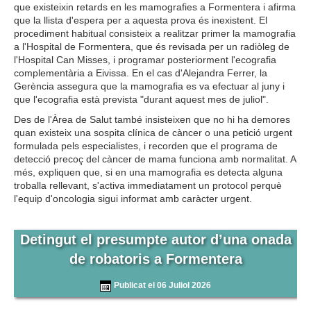
que existeixin retards en les mamografies a Formentera i afirma
que la llista d'espera per a aquesta prova és inexistent. El
procediment habitual consisteix a realitzar primer la mamografia
a l'Hospital de Formentera, que és revisada per un radiòleg de
l'Hospital Can Misses, i programar posteriorment l'ecografia
complementària a Eivissa. En el cas d'Alejandra Ferrer, la
Gerència assegura que la mamografia es va efectuar al juny i
que l'ecografia està prevista "durant aquest mes de juliol".
Des de l'Àrea de Salut també insisteixen que no hi ha demores
quan existeix una sospita clínica de càncer o una petició urgent
formulada pels especialistes, i recorden que el programa de
detecció precoç del càncer de mama funciona amb normalitat. A
més, expliquen que, si en una mamografia es detecta alguna
troballa rellevant, s'activa immediatament un protocol perquè
l'equip d'oncologia sigui informat amb caràcter urgent.
Detingut el presumpte autor d’una onada
de robatoris a Formentera
Publicat el 06 Juliol 2026