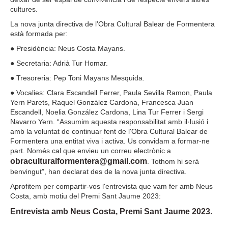
cultures.
La nova junta directiva de l’Obra Cultural Balear de Formentera
està formada per:
● Presidència: Neus Costa Mayans.
● Secretaria: Adrià Tur Homar.
● Tresoreria: Pep Toni Mayans Mesquida.
● Vocalies: Clara Escandell Ferrer, Paula Sevilla Ramon, Paula
Yern Parets, Raquel González Cardona, Francesca Juan
Escandell, Noelia González Cardona, Lina Tur Ferrer i Sergi
Navarro Yern. “Assumim aquesta responsabilitat amb il·lusió i
amb la voluntat de continuar fent de l'Obra Cultural Balear de
Formentera una entitat viva i activa. Us convidam a formar-ne
part. Només cal que envieu un correu electrònic a
obraculturalformentera@gmail.com
. Tothom hi serà
benvingut”, han declarat des de la nova junta directiva.
Aprofitem per compartir-vos l'entrevista que vam fer amb Neus
Costa, amb motiu del Premi Sant Jaume 2023:
Entrevista amb Neus Costa, Premi Sant Jaume 2023.