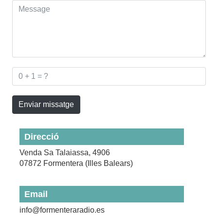
Enviar missatge
Direcció
Venda Sa Talaiassa, 4906
07872 Formentera (Illes Balears)
Email
info@formenteraradio.es