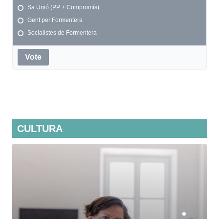
Sa Unió (PP + Compromís)
Gent per Formentera
Socialistes de Formentera
Vote
CULTURA