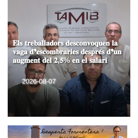
Disset morts en una pastera
que ha estat quinze dies a la
deriva prop de Mallorca
2026-08-06