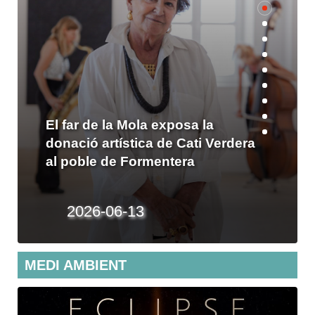
PÒDCAST: Aïda Miró reivindica la
igualtat en la seva pròxima
exposició a Formentera
2026-02-23
MEDI AMBIENT