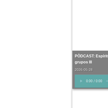
PÒDCAST: Espírit
grupos III
2026-05-28