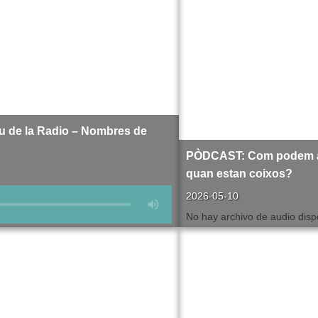
u de la Radio – Nombres de
PÒDCAST: Com podem aj
quan estan coixos?
2026-05-10
No hay archivo de audio disp