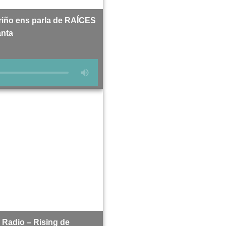
ño ens parla de RAÍCES
anta
 Radio – Rising de