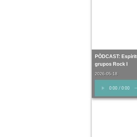
PÒDCAST: Espírit
grupos Rock I
2026-05-18