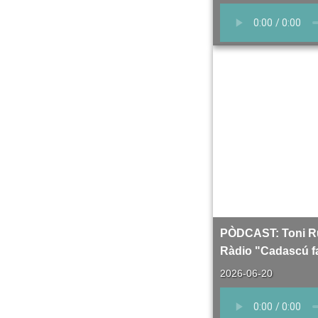
PÒDCAST: Toni Ru
Ràdio "Cadascú fa 
2026-06-20