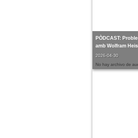
PÒDCAST: Problem
amb Wolfram Hei
2026-04-30
No hay archivo de aud