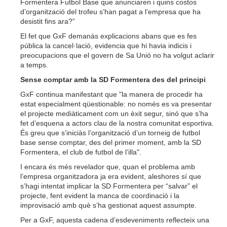
Formentera Futbol Base que anunciaren i quins costos
d’organització del trofeu s’han pagat a l’empresa que ha
desistit fins ara?”
El fet que GxF demanàs explicacions abans que es fes
pública la cancel·lació, evidencia que hi havia indicis i
preocupacions que el govern de Sa Unió no ha volgut aclarir
a temps.
Sense comptar amb la SD Formentera des del principi
GxF continua manifestant que "la manera de procedir ha
estat especialment qüestionable: no només es va presentar
el projecte mediàticament com un èxit segur, sinó que s’ha
fet d’esquena a actors clau de la nostra comunitat esportiva.
És greu que s’iniciàs l’organització d’un torneig de futbol
base sense comptar, des del primer moment, amb la SD
Formentera, el club de futbol de l’illa".
I encara és més revelador que, quan el problema amb
l’empresa organitzadora ja era evident, aleshores sí que
s’hagi intentat implicar la SD Formentera per “salvar” el
projecte, fent evident la manca de coordinació i la
improvisació amb què s’ha gestionat aquest assumpte.
Per a GxF, aquesta cadena d’esdeveniments reflecteix una