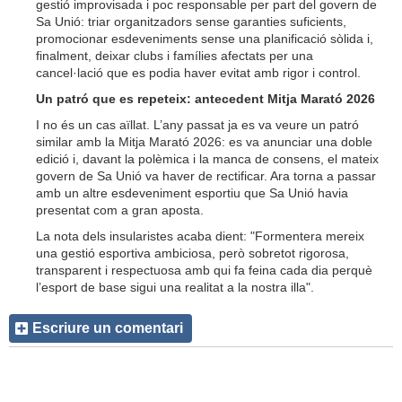
gestió improvisada i poc responsable per part del govern de
Sa Unió: triar organitzadors sense garanties suficients,
promocionar esdeveniments sense una planificació sòlida i,
finalment, deixar clubs i famílies afectats per una
cancel·lació que es podia haver evitat amb rigor i control.
Un patró que es repeteix: antecedent Mitja Marató 2026
I no és un cas aïllat. L’any passat ja es va veure un patró
similar amb la Mitja Marató 2026: es va anunciar una doble
edició i, davant la polèmica i la manca de consens, el mateix
govern de Sa Unió va haver de rectificar. Ara torna a passar
amb un altre esdeveniment esportiu que Sa Unió havia
presentat com a gran aposta.
La nota dels insularistes acaba dient: "Formentera mereix
una gestió esportiva ambiciosa, però sobretot rigorosa,
transparent i respectuosa amb qui fa feina cada dia perquè
l’esport de base sigui una realitat a la nostra illa".
Escriure un comentari