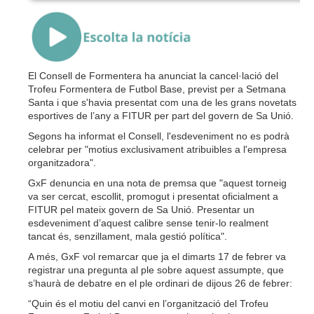
{Play}
El Consell de Formentera ha anunciat la cancel·lació del
Trofeu Formentera de Futbol Base, previst per a Setmana
Santa i que s'havia presentat com una de les grans novetats
esportives de l’any a FITUR per part del govern de Sa Unió.
Segons ha informat el Consell, l'esdeveniment no es podrà
celebrar per "motius exclusivament atribuibles a l'empresa
organitzadora".
GxF denuncia en una nota de premsa que "aquest torneig
va ser cercat, escollit, promogut i presentat oficialment a
FITUR pel mateix govern de Sa Unió. Presentar un
esdeveniment d’aquest calibre sense tenir-lo realment
tancat és, senzillament, mala gestió política".
A més, GxF vol remarcar que ja el dimarts 17 de febrer va
registrar una pregunta al ple sobre aquest assumpte, que
s’haurà de debatre en el ple ordinari de dijous 26 de febrer:
“Quin és el motiu del canvi en l’organització del Trofeu