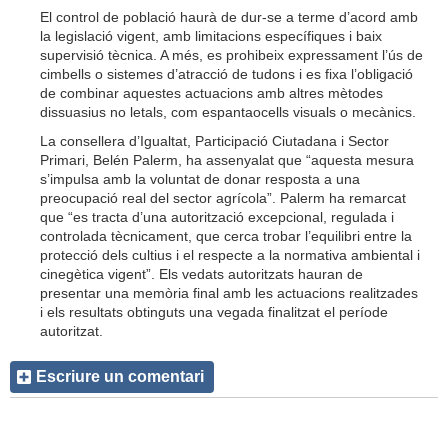
El control de població haurà de dur-se a terme d’acord amb
la legislació vigent, amb limitacions específiques i baix
supervisió tècnica. A més, es prohibeix expressament l’ús de
cimbells o sistemes d’atracció de tudons i es fixa l’obligació
de combinar aquestes actuacions amb altres mètodes
dissuasius no letals, com espantaocells visuals o mecànics.
La consellera d’Igualtat, Participació Ciutadana i Sector
Primari, Belén Palerm, ha assenyalat que “aquesta mesura
s’impulsa amb la voluntat de donar resposta a una
preocupació real del sector agrícola”. Palerm ha remarcat
que “es tracta d’una autorització excepcional, regulada i
controlada tècnicament, que cerca trobar l’equilibri entre la
protecció dels cultius i el respecte a la normativa ambiental i
cinegètica vigent”. Els vedats autoritzats hauran de
presentar una memòria final amb les actuacions realitzades
i els resultats obtinguts una vegada finalitzat el període
autoritzat.
Escriure un comentari