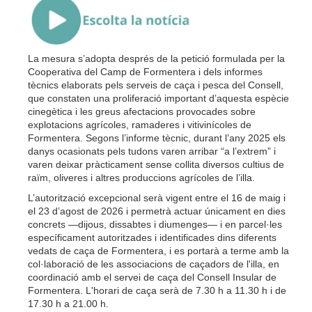
La mesura s’adopta després de la petició formulada per la
Cooperativa del Camp de Formentera i dels informes
tècnics elaborats pels serveis de caça i pesca del Consell,
que constaten una proliferació important d’aquesta espècie
cinegètica i les greus afectacions provocades sobre
explotacions agrícoles, ramaderes i vitivinícoles de
Formentera. Segons l’informe tècnic, durant l’any 2025 els
danys ocasionats pels tudons varen arribar “a l’extrem” i
varen deixar pràcticament sense collita diversos cultius de
raïm, oliveres i altres produccions agrícoles de l’illa.
L’autorització excepcional serà vigent entre el 16 de maig i
el 23 d’agost de 2026 i permetrà actuar únicament en dies
concrets —dijous, dissabtes i diumenges— i en parcel·les
específicament autoritzades i identificades dins diferents
vedats de caça de Formentera, i es portarà a terme amb la
col·laboració de les associacions de caçadors de l'illa, en
coordinació amb el servei de caça del Consell Insular de
Formentera. L'horari de caça serà de 7.30 h a 11.30 h i de
17.30 h a 21.00 h.