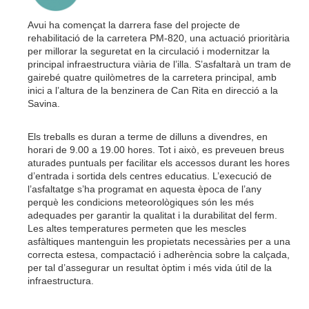
Avui ha començat la darrera fase del projecte de
rehabilitació de la carretera PM-820, una actuació prioritària
per millorar la seguretat en la circulació i modernitzar la
principal infraestructura viària de l’illa. S’asfaltarà un tram de
gairebé quatre quilòmetres de la carretera principal, amb
inici a l’altura de la benzinera de Can Rita en direcció a la
Savina.
Els treballs es duran a terme de dilluns a divendres, en
horari de 9.00 a 19.00 hores. Tot i això, es preveuen breus
aturades puntuals per facilitar els accessos durant les hores
d’entrada i sortida dels centres educatius. L’execució de
l’asfaltatge s’ha programat en aquesta època de l’any
perquè les condicions meteorològiques són les més
adequades per garantir la qualitat i la durabilitat del ferm.
Les altes temperatures permeten que les mescles
asfàltiques mantenguin les propietats necessàries per a una
correcta estesa, compactació i adherència sobre la calçada,
per tal d’assegurar un resultat òptim i més vida útil de la
infraestructura.