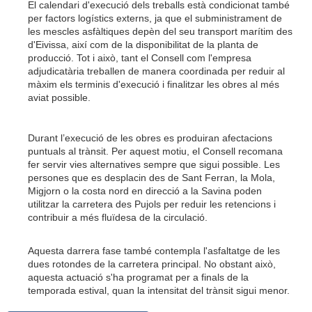
El calendari d'execució dels treballs està condicionat també
per factors logístics externs, ja que el subministrament de
les mescles asfàltiques depèn del seu transport marítim des
d'Eivissa, així com de la disponibilitat de la planta de
producció. Tot i això, tant el Consell com l'empresa
adjudicatària treballen de manera coordinada per reduir al
màxim els terminis d'execució i finalitzar les obres al més
aviat possible.
Durant l’execució de les obres es produiran afectacions
puntuals al trànsit. Per aquest motiu, el Consell recomana
fer servir vies alternatives sempre que sigui possible. Les
persones que es desplacin des de Sant Ferran, la Mola,
Migjorn o la costa nord en direcció a la Savina poden
utilitzar la carretera des Pujols per reduir les retencions i
contribuir a més fluïdesa de la circulació.
Aquesta darrera fase també contempla l'asfaltatge de les
dues rotondes de la carretera principal. No obstant això,
aquesta actuació s'ha programat per a finals de la
temporada estival, quan la intensitat del trànsit sigui menor.