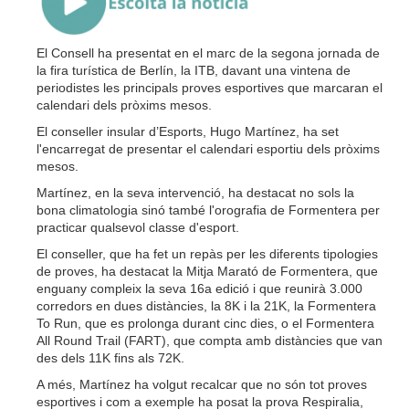
El Consell ha presentat en el marc de la segona jornada de
la fira turística de Berlín, la ITB, davant una vintena de
periodistes les principals proves esportives que marcaran el
calendari dels pròxims mesos.
El conseller insular d’Esports, Hugo Martínez, ha set
l'encarregat de presentar el calendari esportiu dels pròxims
mesos.
Martínez, en la seva intervenció, ha destacat no sols la
bona climatologia sinó també l'orografia de Formentera per
practicar qualsevol classe d'esport.
El conseller, que ha fet un repàs per les diferents tipologies
de proves, ha destacat la Mitja Marató de Formentera, que
enguany compleix la seva 16a edició i que reunirà 3.000
corredors en dues distàncies, la 8K i la 21K, la Formentera
To Run, que es prolonga durant cinc dies, o el Formentera
All Round Trail (FART), que compta amb distàncies que van
des dels 11K fins als 72K.
A més, Martínez ha volgut recalcar que no són tot proves
esportives i com a exemple ha posat la prova Respiralia,