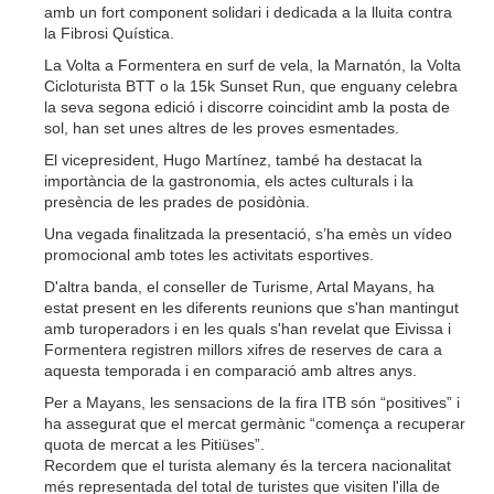
amb un fort component solidari i dedicada a la lluita contra
la Fibrosi Quística.
La Volta a Formentera en surf de vela, la Marnatón, la Volta
Cicloturista BTT o la 15k Sunset Run, que enguany celebra
la seva segona edició i discorre coincidint amb la posta de
sol, han set unes altres de les proves esmentades.
El vicepresident, Hugo Martínez, també ha destacat la
importància de la gastronomia, els actes culturals i la
presència de les prades de posidònia.
Una vegada finalitzada la presentació, s’ha emès un vídeo
promocional amb totes les activitats esportives.
D'altra banda, el conseller de Turisme, Artal Mayans, ha
estat present en les diferents reunions que s'han mantingut
amb turoperadors i en les quals s'han revelat que Eivissa i
Formentera registren millors xifres de reserves de cara a
aquesta temporada i en comparació amb altres anys.
Per a Mayans, les sensacions de la fira ITB són “positives” i
ha assegurat que el mercat germànic “comença a recuperar
quota de mercat a les Pitiüses”.
Recordem que el turista alemany és la tercera nacionalitat
més representada del total de turistes que visiten l'illa de